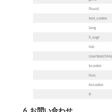
lfuuid
test_cookie
lang
li_sugr
lidc
UserMatchHis
bcookie
lissc
bscookie
fr
6. お問い合わせ