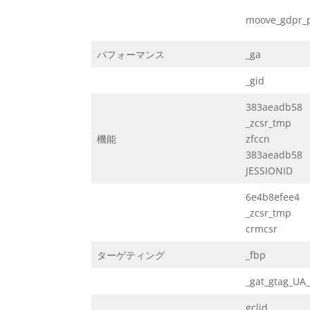
moove_gdpr_
パフォーマンス
_ga
_gid
383aeadb58
_zcsr_tmp
機能
zfccn
383aeadb58
JESSIONID
6e4b8efee4
_zcsr_tmp
crmcsr
ターゲティング
_fbp
_gat_gtag_UA
gclid