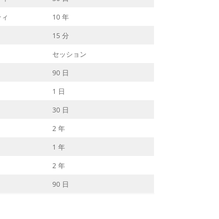
ティ
10 年
15 分
セッション
90 日
1 日
30 日
2 年
1 年
2 年
90 日