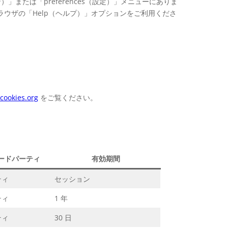
または「preferences（設定）」メニューにありま
ウザの「Help（ヘルプ）」オプションをご利用くださ
ookies.org
をご覧ください。
ードパーティ
有効期間
ティ
セッション
ティ
1 年
ティ
30 日