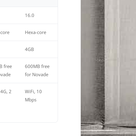
16.0
core
Hexa-core
4GB
 free
600MB free
ovade
for Novade
 4G, 2
WiFi, 10
Mbps