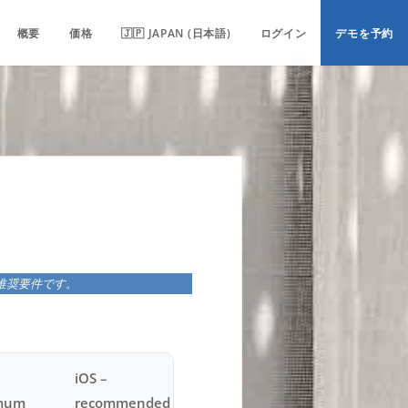
概要
価格
🇯🇵 JAPAN (日本語)
ログイン
デモを予約
推奨要件です。
iOS –
mum
recommended