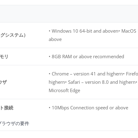
• Windows 10 64-bit and aboven• MacOS 
ングシステム）
above
モリ
• 8GB RAM or above recommended
• Chrome – version 41 and highern• Firef
ウザ
highern• Safari – version 8.0 and highern
Microsoft Edge
ト接続
• 10Mbps Connection speed or above
ブラウザの要件