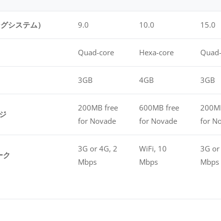
ングシステム）
9.0
10.0
15.0
Quad-core
Hexa-core
Quad-
3GB
4GB
3GB
200MB free
600MB free
200MB
ジ
for Novade
for Novade
for N
3G or 4G, 2
WiFi, 10
3G or
ーク
Mbps
Mbps
Mbps