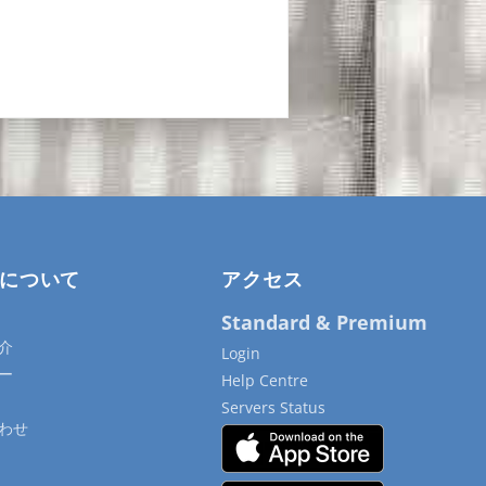
について
アクセス
Standard & Premium
介
Login
ー
Help Centre
Servers Status
わせ