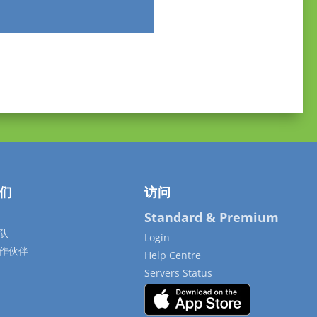
们
访问
Standard & Premium
队
Login
作伙伴
Help Centre
Servers Status