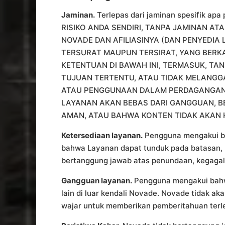
Jaminan.
Terlepas dari jaminan spesifik a
RISIKO ANDA SENDIRI, TANPA JAMINAN AT
NOVADE DAN AFILIASINYA (DAN PENYEDIA 
TERSURAT MAUPUN TERSIRAT, YANG BERK
KETENTUAN DI BAWAH INI, TERMASUK, T
TUJUAN TERTENTU, ATAU TIDAK MELANGGA
ATAU PENGGUNAAN DALAM PERDAGANGAN, 
LAYANAN AKAN BEBAS DARI GANGGUAN, B
AMAN, ATAU BAHWA KONTEN TIDAK AKAN 
Ketersediaan layanan.
Pengguna mengakui bah
bahwa Layanan dapat tunduk pada batasan, p
bertanggung jawab atas penundaan, kegagala
Gangguan layanan.
Pengguna mengakui bahwa
lain di luar kendali Novade. Novade tidak 
wajar untuk memberikan pemberitahuan terle