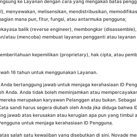
langsung ke Layanan dengan cara yang mengakali batas pengg
ell), menyewakan, melisensikan, mendistribusikan, memodifik
bagian mana pun, fitur, fungsi, atau antarmuka pengguna;
kayasa balik (reverse engineer), membongkar (disassemble),
an/atau (mencoba) membuat layanan pengganti atau layanan 
emberitahuan kepemilikan (proprietary), hak cipta, atau pemb
bawah 16 tahun untuk menggunakan Layanan.
Anda bertanggung jawab untuk menjaga kerahasiaan ID Pengg
oleh Anda. Anda tidak boleh meminjamkan atau mempercayaka
ik mereka merupakan karyawan Pelanggan atau bukan. Sebag
Kata sandi harus segera diubah oleh Anda jika diduga bahwa 
ggung jawab atas kerusakan atau kerugian apa pun yang timbu
Pengguna untuk menjaga kerahasiaan ID Pengguna.
atas salah satu kewajiban yang disebutkan di sini, Novade me