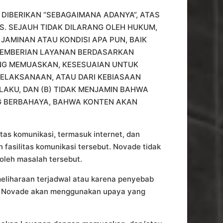
NAN DIBERIKAN “SEBAGAIMANA ADANYA”, ATAS
IS. SEJAUH TIDAK DILARANG OLEH HUKUM,
JAMINAN ATAU KONDISI APA PUN, BAIK
 PEMBERIAN LAYANAN BERDASARKAN
ANG MEMUASKAN, KESESUAIAN UNTUK
PELAKSANAAN, ATAU DARI KEBIASAAN
AKU, DAN (B) TIDAK MENJAMIN BAHWA
G BERBAHAYA, BAHWA KONTEN AKAN
as komunikasi, termasuk internet, dan
asilitas komunikasi tersebut. Novade tidak
oleh masalah tersebut.
eliharaan terjadwal atau karena penyebab
mun Novade akan menggunakan upaya yang