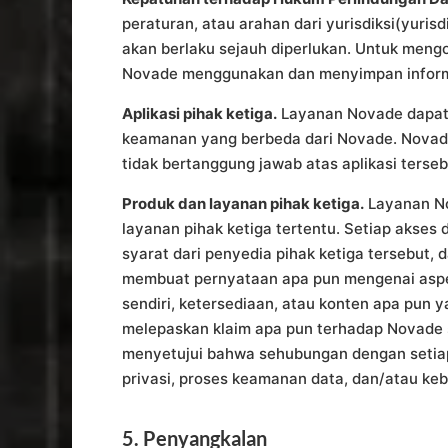
peraturan, atau arahan dari yurisdiksi(yuri
akan berlaku sejauh diperlukan. Untuk men
Novade menggunakan dan menyimpan informas
Aplikasi pihak ketiga.
Layanan Novade dapat be
keamanan yang berbeda dari Novade. Novade 
tidak bertanggung jawab atas aplikasi terseb
Produk dan layanan pihak ketiga.
Layanan No
layanan pihak ketiga tertentu. Setiap akse
syarat dari penyedia pihak ketiga tersebut,
membuat pernyataan apa pun mengenai aspek 
sendiri, ketersediaan, atau konten apa pun y
melepaskan klaim apa pun terhadap Novade 
menyetujui bahwa sehubungan dengan setiap
privasi, proses keamanan data, dan/atau kebi
5. Penyangkalan