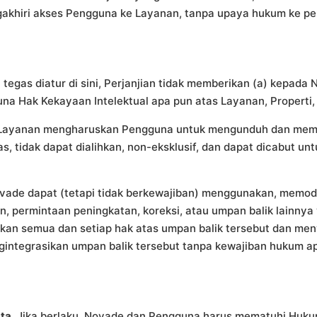
khiri akses Pengguna ke Layanan, tanpa upaya hukum ke pen
egas diatur di sini, Perjanjian tidak memberikan (a) kepada
na Hak Kekayaan Intelektual apa pun atas Layanan, Properti,
Layanan mengharuskan Pengguna untuk mengunduh dan mema
s, tidak dapat dialihkan, non-eksklusif, dan dapat dicabut 
ade dapat (tetapi tidak berkewajiban) menggunakan, memodi
n, permintaan peningkatan, koreksi, atau umpan balik lainny
an semua dan setiap hak atas umpan balik tersebut dan men
integrasikan umpan balik tersebut tanpa kewajiban hukum a
ta.
Jika berlaku, Novade dan Pengguna harus mematuhi Hukum