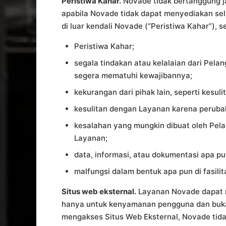
Peristiwa Kahar.
Novade tidak bertanggung 
apabila Novade tidak dapat menyediakan sel
di luar kendali Novade (“Peristiwa Kahar”), se
Peristiwa Kahar;
segala tindakan atau kelalaian dari Pel
segera mematuhi kewajibannya;
kekurangan dari pihak lain, seperti kesu
kesulitan dengan Layanan karena peruba
kesalahan yang mungkin dibuat oleh Pel
Layanan;
data, informasi, atau dokumentasi apa pu
malfungsi dalam bentuk apa pun di fasil
Situs web eksternal.
Layanan Novade dapat me
hanya untuk kenyamanan pengguna dan bukan
mengakses Situs Web Eksternal, Novade tidak