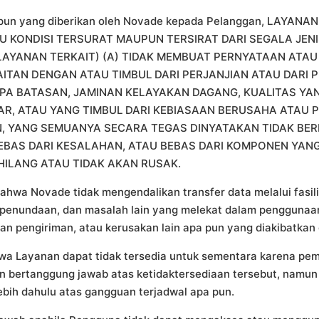
pa pun yang diberikan oleh Novade kepada Pelanggan, LAYA
AU KONDISI TERSURAT MAUPUN TERSIRAT DARI SEGALA JEN
LAYANAN TERKAIT) (A) TIDAK MEMBUAT PERNYATAAN ATAU 
AITAN DENGAN ATAU TIMBUL DARI PERJANJIAN ATAU DARI
ANPA BATASAN, JAMINAN KELAYAKAN DAGANG, KUALITAS Y
R, ATAU YANG TIMBUL DARI KEBIASAAN BERUSAHA ATAU 
YANG SEMUANYA SECARA TEGAS DINYATAKAN TIDAK BERL
EBAS DARI KESALAHAN, ATAU BEBAS DARI KOMPONEN YAN
HILANG ATAU TIDAK AKAN RUSAK.
wa Novade tidak mengendalikan transfer data melalui fasilit
enundaan, dan masalah lain yang melekat dalam penggunaan f
n pengiriman, atau kerusakan lain apa pun yang diakibatkan 
 Layanan dapat tidak tersedia untuk sementara karena pem
akan bertanggung jawab atas ketidaktersediaan tersebut, na
bih dahulu atas gangguan terjadwal apa pun.